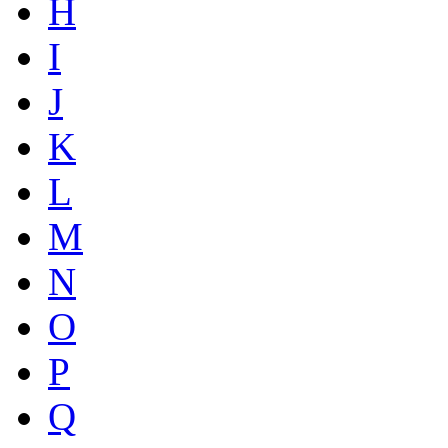
H
I
J
K
L
M
N
O
P
Q