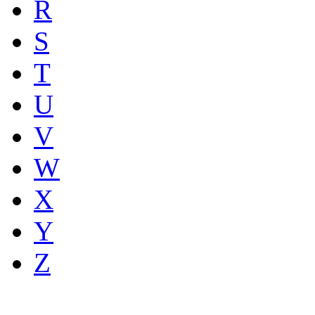
R
S
T
U
V
W
X
Y
Z