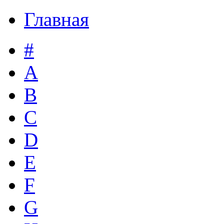
Главная
#
A
B
C
D
E
F
G