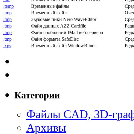
.temp
Временные файлы
Сред
.tmp
Временный файл
Очен
.tmp
Звуковые пики Nero WaveEditor
Сред
.tmp
Файл данных AZZ Cardfile
Редк
.tmp
Файл сообщений IMail веб-сервера
Редк
.tmp
Файл формата SafeDisc
Сред
.xps
Временный файл WindowBlinds
Редк
Категории
Файлы CAD, 3D-гра
Архивы