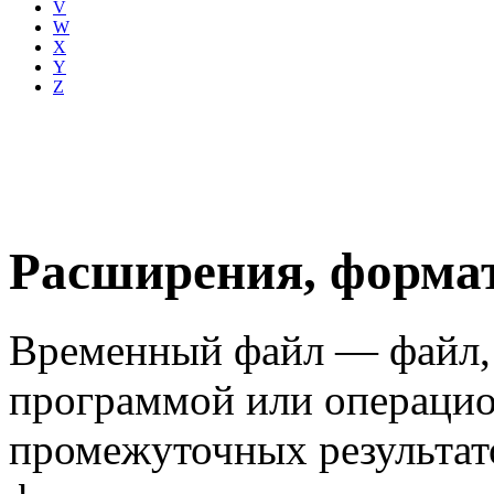
V
W
X
Y
Z
Расширения, форма
Временный файл — файл,
программой или операцио
промежуточных результат