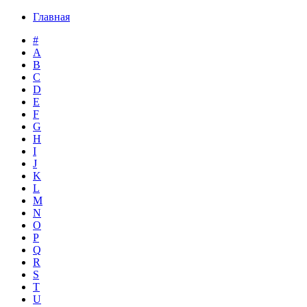
Главная
#
A
B
C
D
E
F
G
H
I
J
K
L
M
N
O
P
Q
R
S
T
U