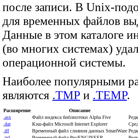
после записи. В Unix-по
для временных файлов выд
Данные в этом каталоге и
(во многих системах) уда
операционной системы.
Наиболее популярными р
являются
.TMP
и
.TEMP
.
Расширение
Описание
.asx
Файл индекса библиотеки Alpha Five
Редк
.dat
Кэш-файл Microsoft Internet Explorer
Сред
.iff
Временный файл слияния данных SmartWare
Редк
.inf
Временный файл Pro/ENGINEER
Редк