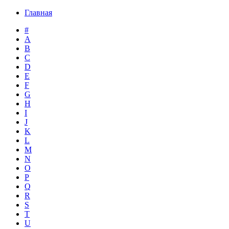
Главная
#
A
B
C
D
E
F
G
H
I
J
K
L
M
N
O
P
Q
R
S
T
U