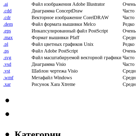
.ai
Файл изображения Adobe Illustrator
Очень
.cdd
Диаграмма ConceptDraw
Часто
.cdr
Векторное изображение CorelDRAW
Часто
.dem
Файл формата вышивки Melco
Редко
.eps
Инкапсулированный файл PostScript
Очень
.max
Формат вышивки Pfaff
Средн
.pl
Файл цветных графиков Unix
Редко
.ps
Файл Adobe PostScript
Очень
.svg
Файл масштабируемой векторной графики
Часто
.vsd
Диаграмма Visio
Часто
.vst
Шаблон чертежа Visio
Средн
.wmf
Метафайл Windows
Средн
.xar
Рисунок Xara Xtreme
Средн
Категории