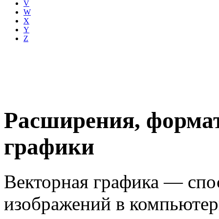
V
W
X
Y
Z
Расширения, форма
графики
Векторная графика — спос
изображений в компьютер