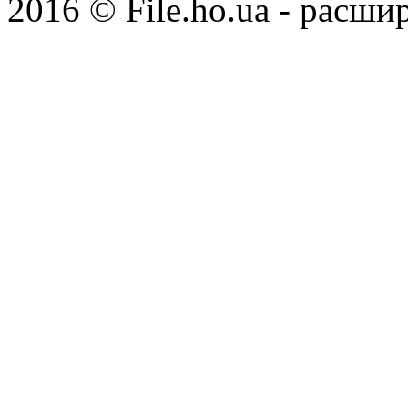
2016 © File.ho.ua - расши