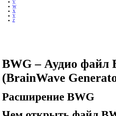
V
W
X
Y
Z
BWG – Аудио файл B
(BrainWave Generator
Расширение BWG
Чем открыть файл B