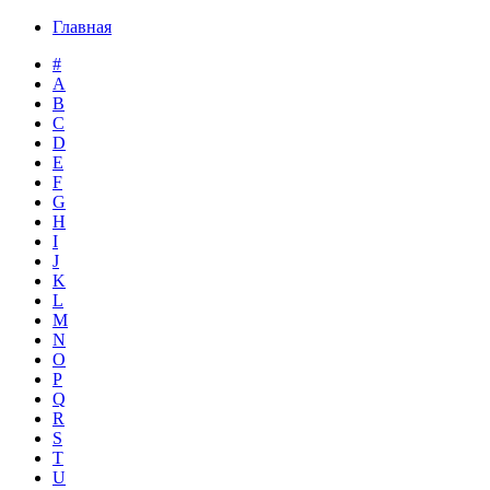
Главная
#
A
B
C
D
E
F
G
H
I
J
K
L
M
N
O
P
Q
R
S
T
U