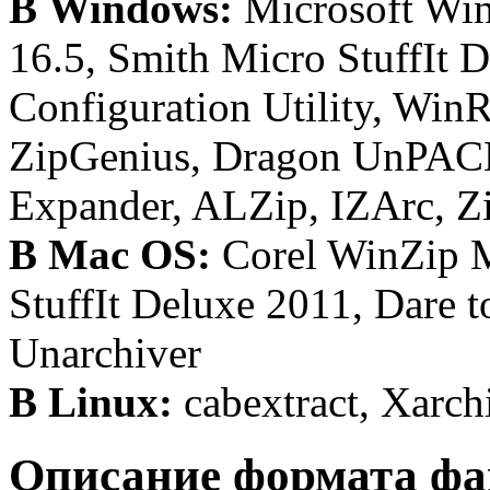
В Windows:
Microsoft Win
16.5, Smith Micro StuffIt 
Configuration Utility, Win
ZipGenius, Dragon UnPACKe
Expander, ALZip, IZArc, Z
В Mac OS:
Corel WinZip M
StuffIt Deluxe 2011, Dare t
Unarchiver
В Linux:
cabextract, Xarch
Описание формата фа