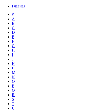
Главная
#
A
B
C
D
E
F
G
H
I
J
K
L
M
N
O
P
Q
R
S
T
U