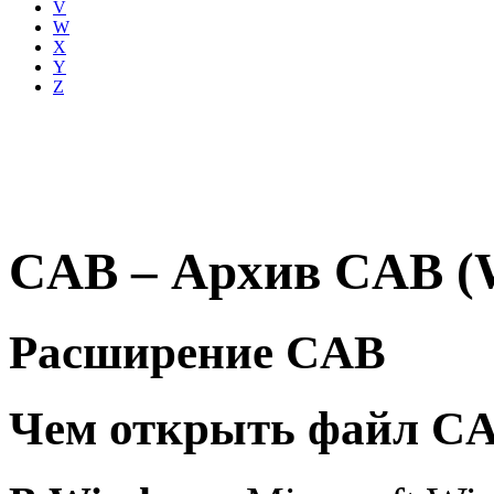
V
W
X
Y
Z
CAB – Архив CAB (W
Расширение CAB
Чем открыть файл C