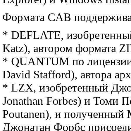
Формата CAB поддерживае
* DEFLATE, изобретенный
Katz), автором формата ZI
* QUANTUM по лицензии 
David Stafford), автора а
* LZX, изобретенный Джо
Jonathan Forbes) и Томи П
Poutanen), и полученный M
Джонатан Форбс присоеди