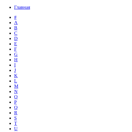
Главная
#
A
B
C
D
E
F
G
H
I
J
K
L
M
N
O
P
Q
R
S
T
U