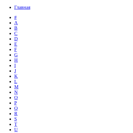
Главная
#
A
B
C
D
E
F
G
H
I
J
K
L
M
N
O
P
Q
R
S
T
U