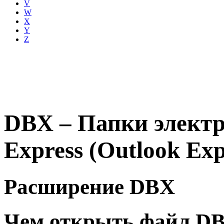
V
W
X
Y
Z
DBX – Папки электр
Express (Outlook Exp
Расширение DBX
Чем открыть файл D