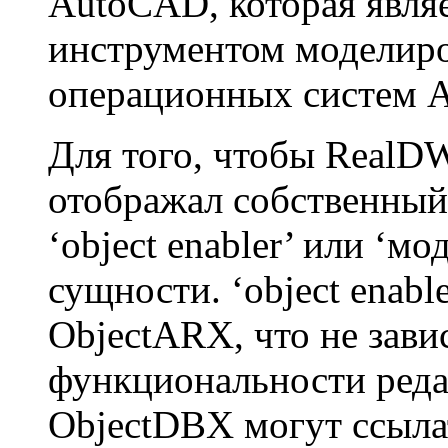
AutoCAD, которая явл
инструментом моделиро
операционных систем A
Для того, чтобы RealDW
отображал собственный 
‘object enabler’ или ‘м
сущности. ‘object enabl
ObjectARX, что не зави
функциональности ред
ObjectDBX могут ссыла