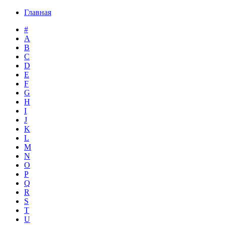
Главная
#
A
B
C
D
E
F
G
H
I
J
K
L
M
N
O
P
Q
R
S
T
U