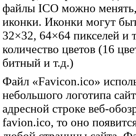
файлы ICO можно менять,
иконки. Иконки могут быт
32×32, 64×64 пикселей и т
количество цветов (16 цвет
битный и т.д.)
Файл «Favicon.ico» испол
небольшого логотипа сайт
адресной строке веб-обозр
favion.ico, то оно появитс
любой страницы сайта. Фа