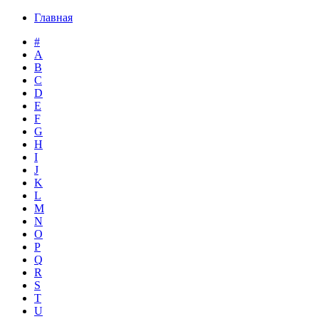
Главная
#
A
B
C
D
E
F
G
H
I
J
K
L
M
N
O
P
Q
R
S
T
U