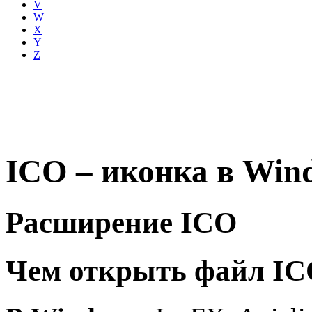
V
W
X
Y
Z
ICO – иконка в Win
Расширение ICO
Чем открыть файл I