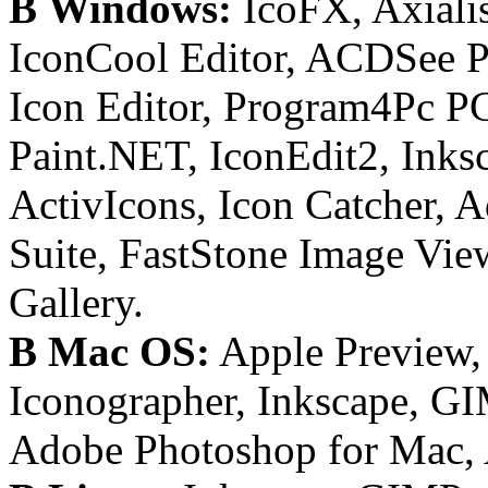
В Windows:
IcoFX, Axiali
IconCool Editor, ACDSee P
Icon Editor, Program4Pc P
Paint.NET, IconEdit2, Inks
ActivIcons, Icon Catcher, 
Suite, FastStone Image Vi
Gallery.
В Mac OS:
Apple Preview,
Iconographer, Inkscape, GI
Adobe Photoshop for Mac, 