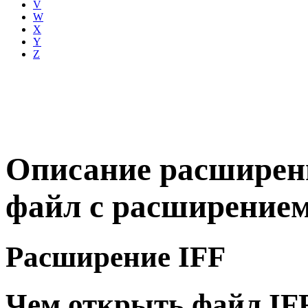
V
W
X
Y
Z
Описание расширени
файл с расширением
Расширение IFF
Чем открыть файл IF