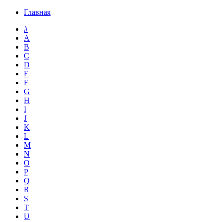
Главная
#
A
B
C
D
E
F
G
H
I
J
K
L
M
N
O
P
Q
R
S
T
U