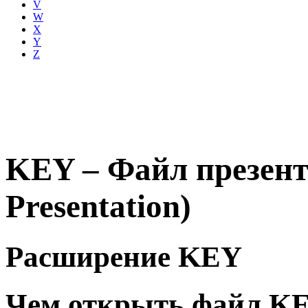
V
W
X
Y
Z
KEY – Файл презент
Presentation)
Расширение KEY
Чем открыть файл K