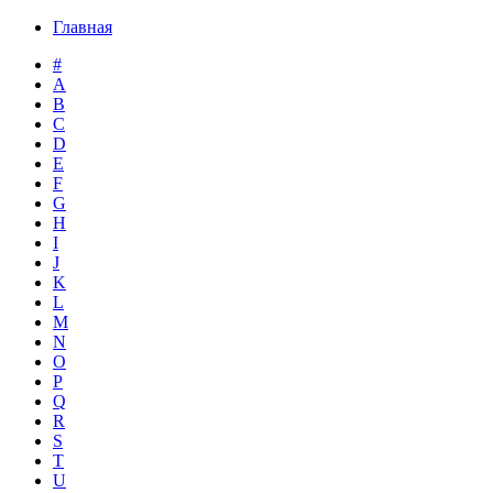
Главная
#
A
B
C
D
E
F
G
H
I
J
K
L
M
N
O
P
Q
R
S
T
U