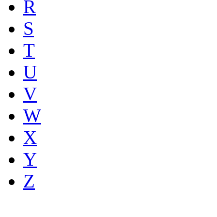
R
S
T
U
V
W
X
Y
Z