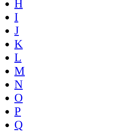
H
I
J
K
L
M
N
O
P
Q