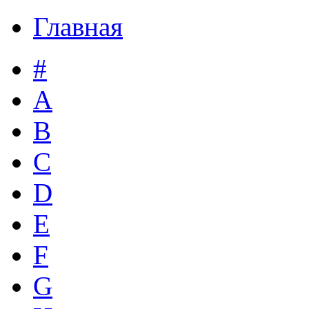
Главная
#
A
B
C
D
E
F
G