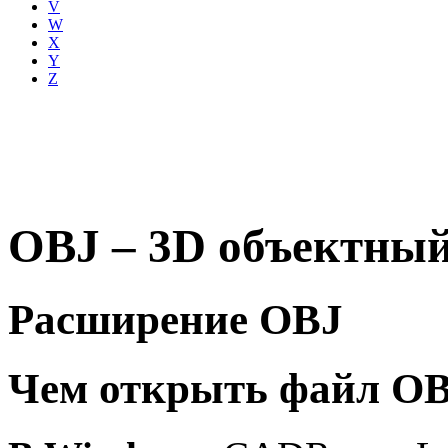
V
W
X
Y
Z
OBJ – 3D объектный 
Расширение OBJ
Чем открыть файл O