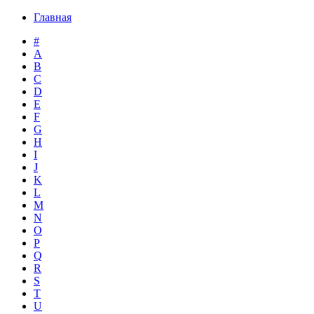
Главная
#
A
B
C
D
E
F
G
H
I
J
K
L
M
N
O
P
Q
R
S
T
U