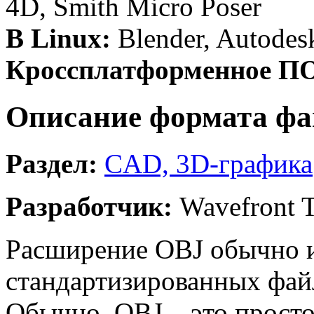
4D, Smith Micro Poser
В Linux:
Blender, Autode
Кроссплатформенное П
Описание формата фа
Раздел:
CAD, 3D-графика
Разработчик:
Wavefront T
Расширение OBJ обычно и
стандартизированных фай
Обычно .OBJ – это прост