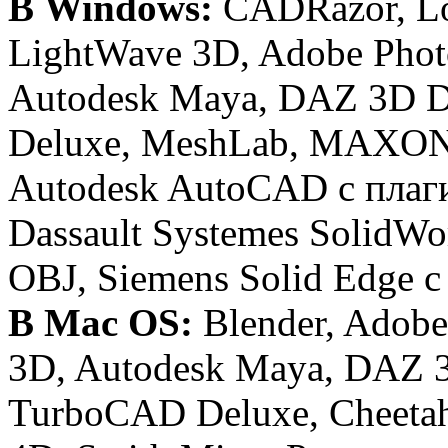
В Windows:
CADRazor, Lo
LightWave 3D, Adobe Phot
Autodesk Maya, DAZ 3D 
Deluxe, MeshLab, MAXON 
Autodesk AutoCAD с плаг
Dassault Systemes SolidW
OBJ, Siemens Solid Edge 
В Mac OS:
Blender, Adobe
3D, Autodesk Maya, DAZ 
TurboCAD Deluxe, Cheet