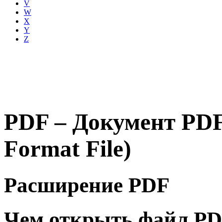
V
W
X
Y
Z
PDF – Документ PDF
Format File)
Расширение PDF
Чем открыть файл P