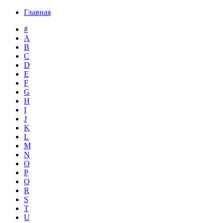
Главная
#
A
B
C
D
E
F
G
H
I
J
K
L
M
N
O
P
Q
R
S
T
U