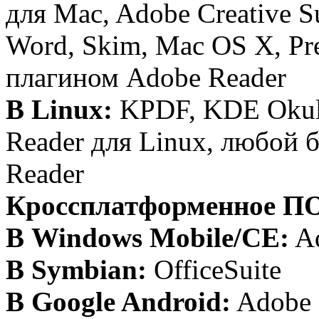
для Mac, Adobe Creative S
Word, Skim, Mac OS X, Pr
плагином Adobe Reader
В Linux:
KPDF, KDE Okular
Reader для Linux, любой 
Reader
Кроссплатформенное П
В Windows Mobile/CE:
Ad
В Symbian:
OfficeSuite
В Google Android:
Adobe R