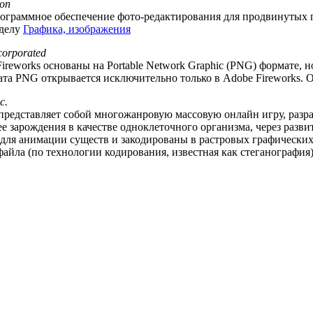
ion
программное обеспечение фото-редактирования для продвинутых по
зделу
Графика, изображения
corporated
ireworks основаны на Portable Network Graphic (PNG) формате,
ата PNG открывается исключительно только в Adobe Fireworks. 
c.
представляет собой многожанровую массовую онлайн игру, разраб
е зарождения в качестве одноклеточного организма, через разви
 для анимации существ и закодированы в растровых графических
айла (по технологии кодирования, известная как стеганография)