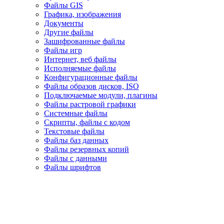
Файлы GIS
Графика, изображения
Документы
Другие файлы
Зашифрованные файлы
Файлы игр
Интернет, веб файлы
Исполняемые файлы
Конфигурационные файлы
Файлы образов дисков, ISO
Подключаемые модули, плагины
Файлы растровой графики
Системные файлы
Скрипты, файлы с кодом
Текстовые файлы
Файлы баз данных
Файлы резервных копий
Файлы с данными
Файлы шрифтов