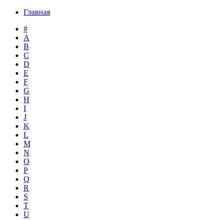
Главная
#
A
B
C
D
E
F
G
H
I
J
K
L
M
N
O
P
Q
R
S
T
U