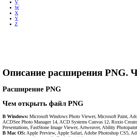
V
W
X
Y
Z
Описание расширения PNG. Ч
Расширение PNG
Чем открыть файл PNG
В Windows:
Microsoft Windows Photo Viewer, Microsoft Paint, Ad
ACDSee Photo Manager 14, ACD Systems Canvas 12, Roxio Creator 2
Presentations, FastStone Image Viewer, Artweaver, Ability Phot
В Mac OS:
Apple Preview, Apple Safari, Adobe Photoshop CS5, Ado