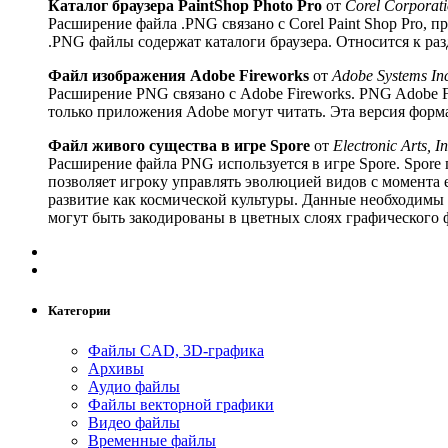
Каталог браузера PaintShop Photo Pro
от
Corel Corporat
Расширение файла .PNG связано с Corel Paint Shop Pro, 
.PNG файлы содержат каталоги браузера. Относится к ра
Файл изображения Adobe Fireworks
от
Adobe Systems In
Расширение PNG связано с Adobe Fireworks. PNG Adobe F
только приложения Adobe могут читать. Эта версия форм
Файл живого существа в игре Spore
от
Electronic Arts, In
Расширение файла PNG используется в игре Spore. Spore 
позволяет игроку управлять эволюцией видов с момента е
развитие как космической культуры. Данные необходимы
могут быть закодированы в цветных слоях графического ф
Категории
Файлы CAD, 3D-графика
Архивы
Аудио файлы
Файлы векторной графики
Видео файлы
Временные файлы