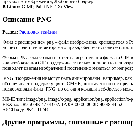
просмотра изображений, Любой вэб-браузер
В Linux:
GIMP, Paint.NET, XnView
Описание PNG
Раздел:
Растровая графика
Файл с расширением png – файл изображения, хранящегося в Po
но без ограничений авторского права, обычно используется дл
Формат PNG был создан в ответ на ограничения формата GIF, в
как изображения GIF поддерживает только полностью непрозра
позволяет цветам изображений постепенно меняться от непрозр
.PNG изображения не могут быть анимированы, например, как
обеспечивает поддержку цвета CMYK, потому что он не предназн
поддерживали файл .PNG, но сегодня каждый веб-браузер може
MIME тип: image/png, image/x-png, application/png, application/x-
HEX код: 89 50 4E 47 0D 0A 1A 0A 00 00 00 0D 49 48 44 52
ASCII код: PNG IHDR
Другие программы, связанные с расш