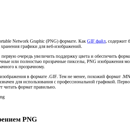
rtable Network Graphic (PNG) формате. Как
GIF файл
, содержит 
я хранения графики для веб-изображений.
 первую очередь увеличить поддержку цвета и обеспечить форма
чные или полностью прозрачные пикселы, PNG изображения може
ачного к прозрачному.
 изображения в формате .GIF. Тем не менее, похожий формат 
ачен для использования с профессиональной графикой. Первоначал
т читать формат правильно.
png
ирением PNG