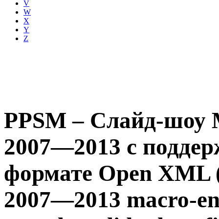
V
W
X
Y
Z
PPSM – Слайд-шоу M
2007—2013 с поддер
формате Open XML (
2007—2013 macro-e