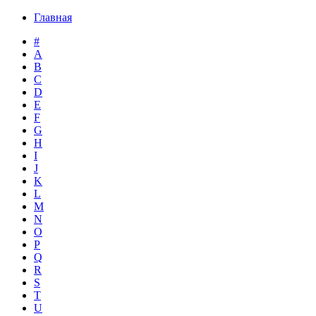
Главная
#
A
B
C
D
E
F
G
H
I
J
K
L
M
N
O
P
Q
R
S
T
U