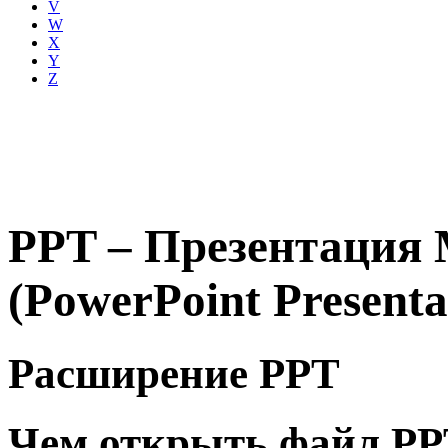
V
W
X
Y
Z
PPT – Презентация M
(PowerPoint Presenta
Расширение PPT
Чем открыть файл P