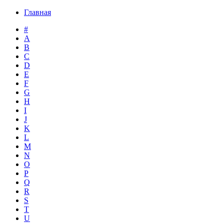
Главная
#
A
B
C
D
E
F
G
H
I
J
K
L
M
N
O
P
Q
R
S
T
U