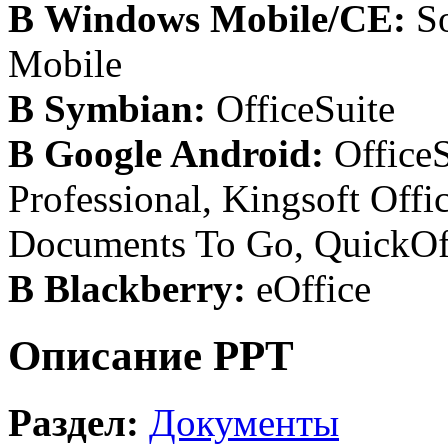
В Windows Mobile/CE:
So
Mobile
В Symbian:
OfficeSuite
В Google Android:
OfficeS
Professional, Kingsoft Offi
Documents To Go, QuickOffi
В Blackberry:
eOffice
Описание PPT
Раздел:
Документы