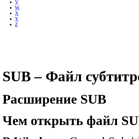
V
W
X
Y
Z
SUB – Файл субтитров
Расширение SUB
Чем открыть файл S