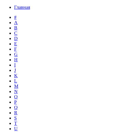
Главная
#
A
B
C
D
E
F
G
H
I
J
K
L
M
N
O
P
Q
R
S
T
U