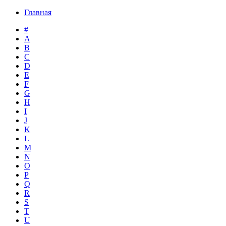
Главная
#
A
B
C
D
E
F
G
H
I
J
K
L
M
N
O
P
Q
R
S
T
U