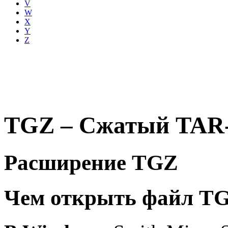
V
W
X
Y
Z
TGZ – Сжатый TAR-а
Расширение TGZ
Чем открыть файл T