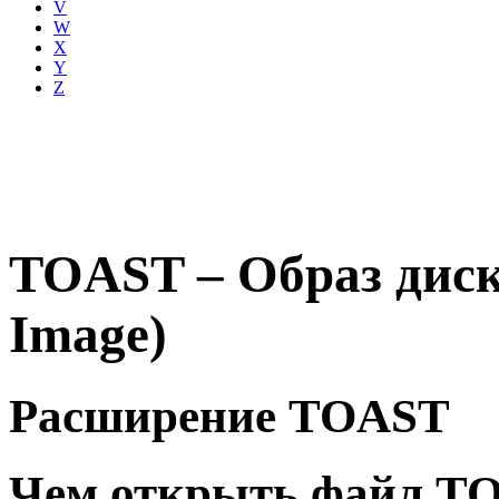
V
W
X
Y
Z
TOAST – Образ диска
Image)
Расширение TOAST
Чем открыть файл T