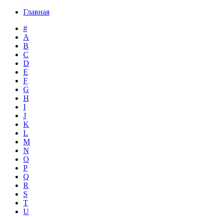
Главная
#
A
B
C
D
E
F
G
H
I
J
K
L
M
N
O
P
Q
R
S
T
U