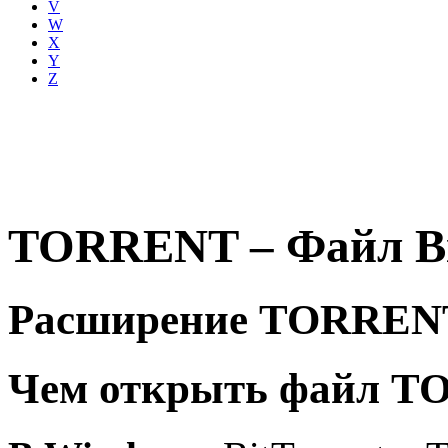
V
W
X
Y
Z
TORRENT – Файл Bi
Расширение TORREN
Чем открыть файл 