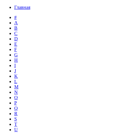
Главная
#
A
B
C
D
E
F
G
H
I
J
K
L
M
N
O
P
Q
R
S
T
U