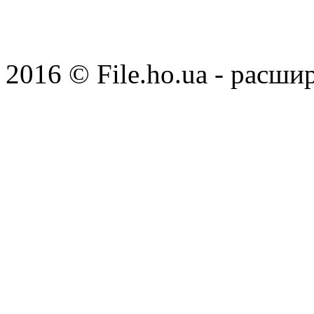
2016 © File.ho.ua - расши