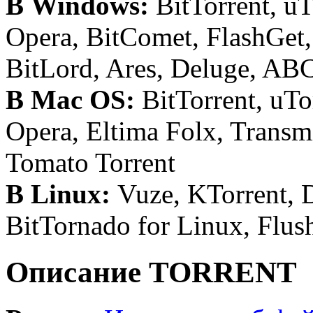
В Windows:
BitTorrent, uT
Opera, BitComet, FlashGet,
BitLord, Ares, Deluge, AB
В Mac OS:
BitTorrent, uTo
Opera, Eltima Folx, Transmi
Tomato Torrent
В Linux:
Vuze, KTorrent, 
BitTornado for Linux, Flus
Описание TORRENT