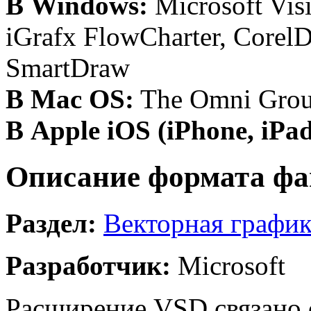
В Windows:
Microsoft Visi
iGrafx FlowCharter, Corel
SmartDraw
В Mac OS:
The Omni Grou
В Apple iOS (iPhone, iPad
Описание формата фа
Раздел:
Векторная график
Разработчик:
Microsoft
Расширение VSD связано с