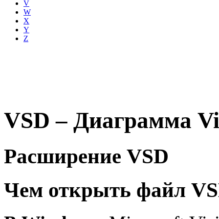
V
W
X
Y
Z
VSD – Диаграмма Visi
Расширение VSD
Чем открыть файл V