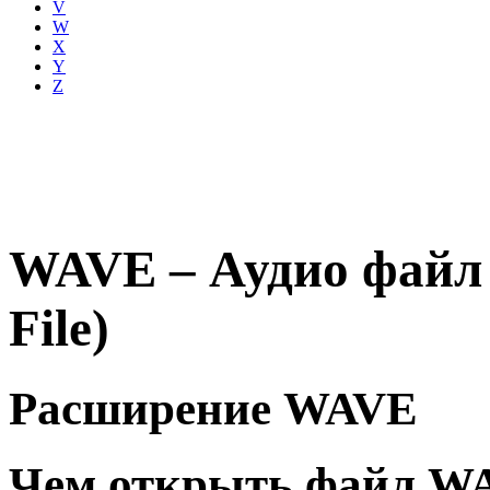
V
W
X
Y
Z
WAVE – Аудио фай
File)
Расширение WAVE
Чем открыть файл W