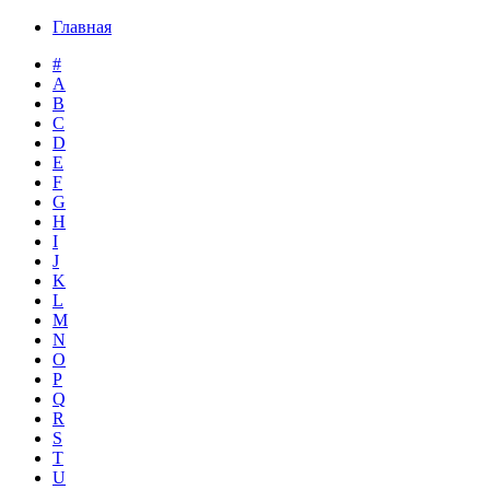
Главная
#
A
B
C
D
E
F
G
H
I
J
K
L
M
N
O
P
Q
R
S
T
U