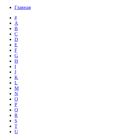
Главная
#
A
B
C
D
E
F
G
H
I
J
K
L
M
N
O
P
Q
R
S
T
U