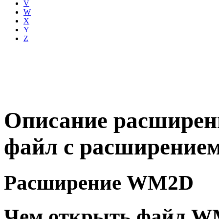
V
W
X
Y
Z
Описание расширен
файл с расширени
Расширение WM2D
Чем открыть файл 