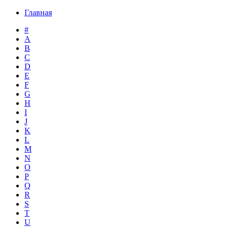
Главная
#
A
B
C
D
E
F
G
H
I
J
K
L
M
N
O
P
Q
R
S
T
U