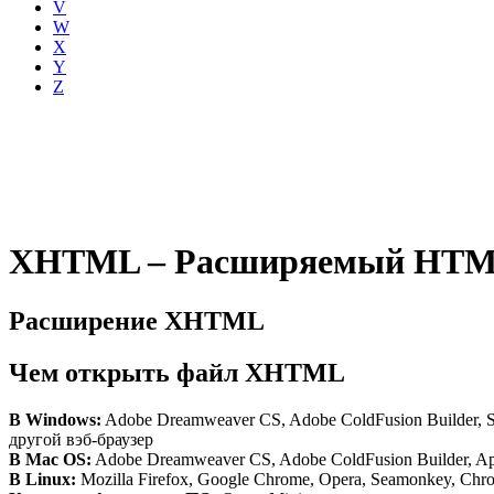
V
W
X
Y
Z
XHTML – Расширяемый HTML ф
Расширение XHTML
Чем открыть файл XHTML
В Windows:
Adobe Dreamweaver CS, Adobe ColdFusion Builder, Sub
другой вэб-браузер
В Mac OS:
Adobe Dreamweaver CS, Adobe ColdFusion Builder, App
В Linux:
Mozilla Firefox, Google Chrome, Opera, Seamonkey, Ch