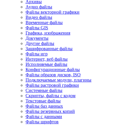
Архивы
Аудио файлы
Файлы векторной графики
Видео файлы
Временные файлы
Файлы GIS
Графика, изображения
Документы
Другие файлы
Зашифрованные файлы
Файлы игр
Интернет, веб файлы
Исполняемые файлы
Конфигурационные файлы
Файлы образов дисков, ISO
Подключаемые модули, плагины
Файлы растровой графики
Системные файлы
Скрипты, файлы с кодом
Текстовые файлы
Файлы баз данных
Файлы резервных копий
Файлы с данными
Файлы шрифтов