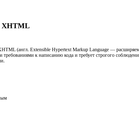
я) XHTML
XHTML (англ. Extensible Hypertext Markup Language — расширя
ими требованиями к написанию кода и требует строгого соблюде
и.
ным