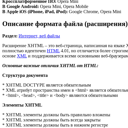
Кроссплатформенное ПО:
Opera Mini
В Google Android:
Opera Mini, Opera Mobile
В Apple iOS (iPhone, iPad, iPod):
Google Chrome, Opera Mini
Описание формата файла (расширени
Раздел:
Интернет, веб файлы
Расширение XHTML – это веб-страница, написанная на языке 
полностью идентичен
HTML
4.01, но отличается более строг
основе
XML
и поддерживается всеми основными веб-браузерам
Основные важные отличия XHTML от HTML:
Структура документа
* XHTML DOCTYPE является обязательным
* XML атрибут пространства имен в <html> является обязатель
* <html>, <head>, <title> и <body> являются обязательными
Элементы XHTML
* XHTML элементы должны быть правильно вложены
* XHTML элементы должны быть всегда закрыты
* XHTML элементы должны быть в нижнем регистре