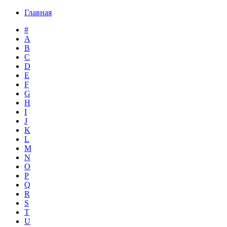
Главная
#
A
B
C
D
E
F
G
H
I
J
K
L
M
N
O
P
Q
R
S
T
U