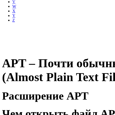
V
W
X
Y
Z
APT – Почти обычн
(Almost Plain Text Fil
Расширение APT
Чем открыть файл A