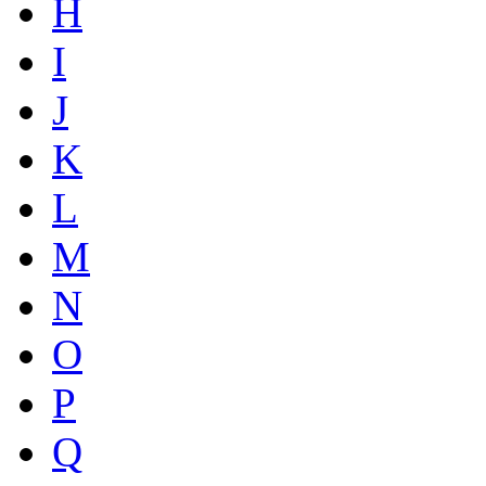
H
I
J
K
L
M
N
O
P
Q