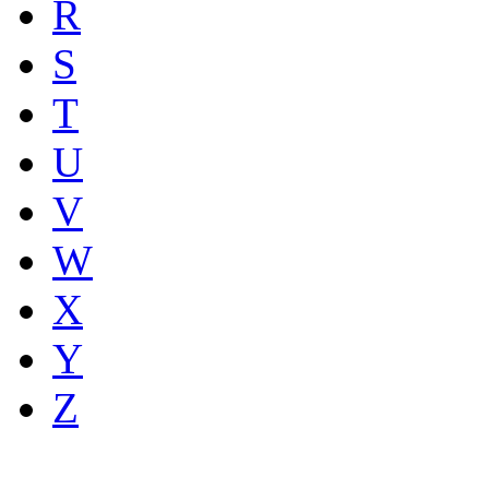
R
S
T
U
V
W
X
Y
Z