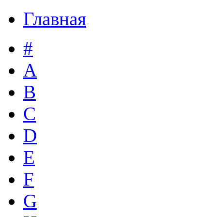
Главная
#
A
B
C
D
E
F
G