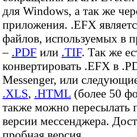
для Windows, а так же че
приложения. .EFX являетс
файлов, используемых в 
–
.PDF
или
.TIF
. Так же е
конвертировать .EFX в .PD
Messenger, или следующ
.XLS
,
.HTML
(более 50 ф
также можно пересылать 
версии мессенджера. Дост
пробная версия.