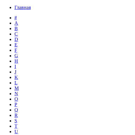
Главная
#
A
B
C
D
E
F
G
H
I
J
K
L
M
N
O
P
Q
R
S
T
U