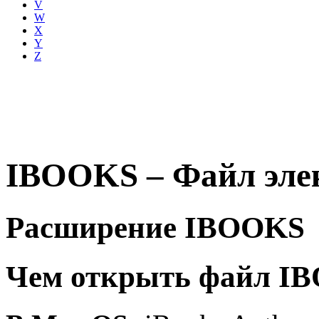
V
W
X
Y
Z
IBOOKS – Файл элек
Расширение IBOOKS
Чем открыть файл I