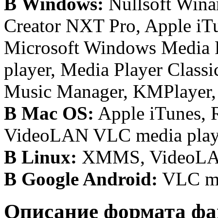
В Windows:
Nullsoft Wina
Creator NXT Pro, Apple iT
Microsoft Windows Media 
player, Media Player Class
Music Manager, KMPlayer
В Mac OS:
Apple iTunes, 
VideoLAN VLC media playe
В Linux:
XMMS, VideoLAN
В Google Android:
VLC me
Описание формата фа