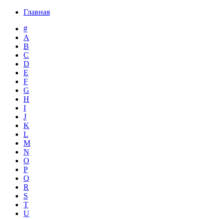
Главная
#
A
B
C
D
E
F
G
H
I
J
K
L
M
N
O
P
Q
R
S
T
U