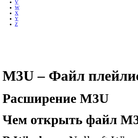
V
W
X
Y
Z
M3U – Файл плейлиста
Расширение M3U
Чем открыть файл M