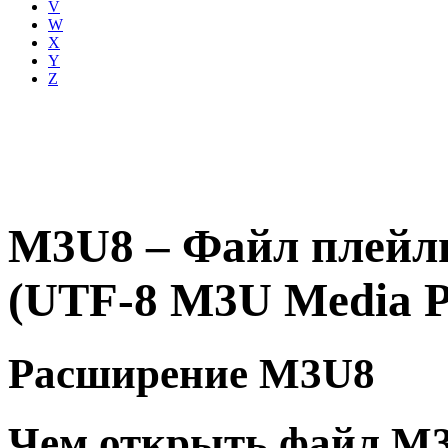
V
W
X
Y
Z
M3U8 – Файл плейли
(UTF-8 M3U Media Pla
Расширение M3U8
Чем открыть файл M