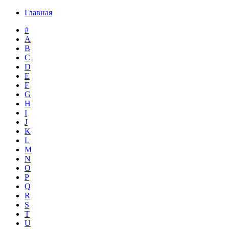
Главная
#
A
B
C
D
E
F
G
H
I
J
K
L
M
N
O
P
Q
R
S
T
U