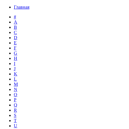
Главная
#
A
B
C
D
E
F
G
H
I
J
K
L
M
N
O
P
Q
R
S
T
U