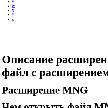
V
W
X
Y
Z
Описание расширен
файл с расширени
Расширение MNG
Чем открыть файл M