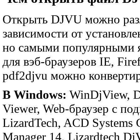
Открыть DJVU можно раз
зависимости от установл
но самыми популярными 
для вэб-браузеров IE, Fir
pdf2djvu можно конверти
В Windows:
WinDjView, D
Viewer, Web-браузер с п
LizardTech, ACD Systems 
Manager 14, Lizardtech DjV