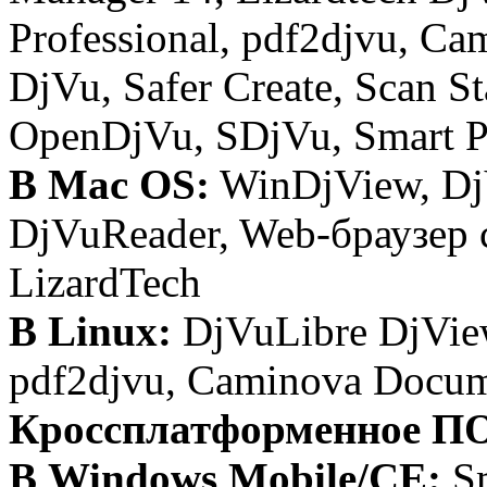
Professional, pdf2djvu, C
DjVu, Safer Create, Scan St
OpenDjVu, SDjVu, Smart P
В Mac OS:
WinDjView, DjV
DjVuReader, Web-браузер
LizardTech
В Linux:
DjVuLibre DjView
pdf2djvu, Caminova Docum
Кроссплатформенное П
В Windows Mobile/CE:
Sm