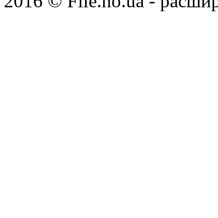
2016 © File.ho.ua - расши