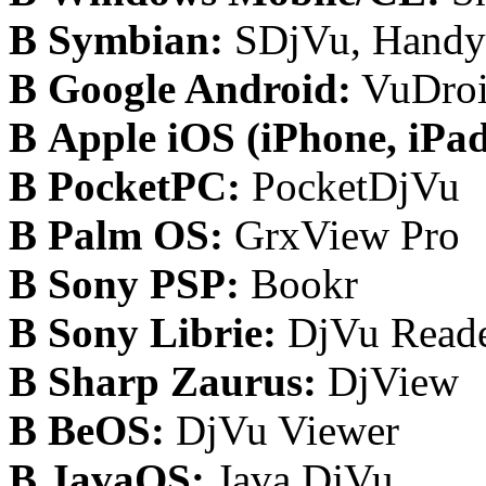
В Symbian:
SDjVu, Handy
В Google Android:
VuDro
В Apple iOS (iPhone, iPad
В PocketPC:
PocketDjVu
В Palm OS:
GrxView Pro
В Sony PSP:
Bookr
В Sony Librie:
DjVu Read
В Sharp Zaurus:
DjView
В BeOS:
DjVu Viewer
В JavaOS:
Java DjVu