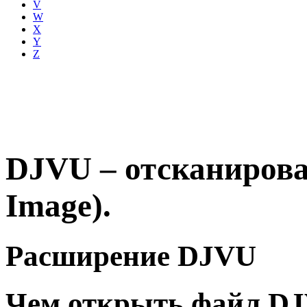
V
W
X
Y
Z
DJVU – отсканиров
Image).
Расширение DJVU
Чем открыть файл D