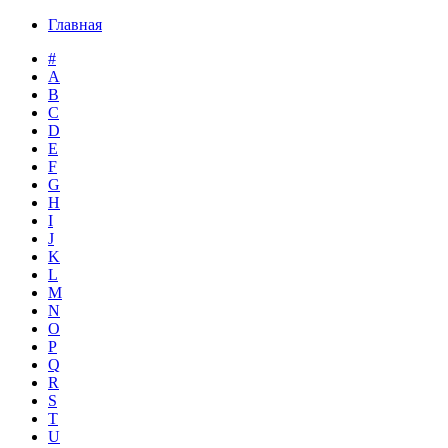
Главная
#
A
B
C
D
E
F
G
H
I
J
K
L
M
N
O
P
Q
R
S
T
U